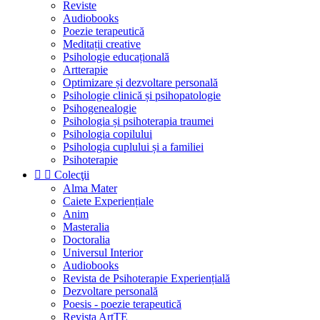
Reviste
Audiobooks
Poezie terapeutică
Meditații creative
Psihologie educațională
Artterapie
Optimizare și dezvoltare personală
Psihologie clinică și psihopatologie
Psihogenealogie
Psihologia și psihoterapia traumei
Psihologia copilului
Psihologia cuplului și a familiei
Psihoterapie


Colecţii
Alma Mater
Caiete Experiențiale
Anim
Masteralia
Doctoralia
Universul Interior
Audiobooks
Revista de Psihoterapie Experiențială
Dezvoltare personală
Poesis - poezie terapeutică
Revista ArtTE