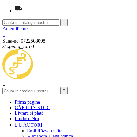
.

Autentificare

Suna-ne:
0722508098
shopping_cart
0


Prima pagina
CĂRȚI ÎN STOC
Livrare și plată
Produse Noi


AUTORI
Emil Răzvan Gâtej
Alexandra Elena Mirică