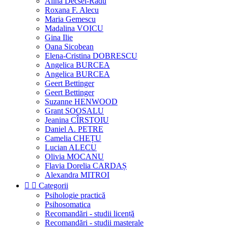
Alina Decsei-Radu
Roxana F. Alecu
Maria Gemescu
Madalina VOICU
Gina Ilie
Oana Sicobean
Elena-Cristina DOBRESCU
Angelica BURCEA
Angelica BURCEA
Geert Bettinger
Geert Bettinger
Suzanne HENWOOD
Grant SOOSALU
Jeanina CÎRSTOIU
Daniel A. PETRE
Camelia CHEȚU
Lucian ALECU
Olivia MOCANU
Flavia Dorelia CARDAȘ
Alexandra MITROI


Categorii
Psihologie practică
Psihosomatica
Recomandări - studii licență
Recomandări - studii masterale