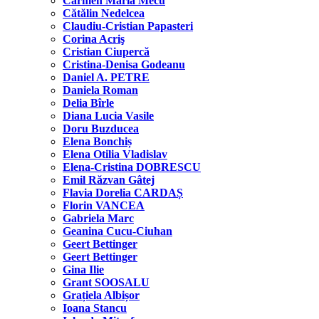
Carmen Maria Mecu
Cătălin Nedelcea
Claudiu-Cristian Papasteri
Corina Acriş
Cristian Ciupercă
Cristina-Denisa Godeanu
Daniel A. PETRE
Daniela Roman
Delia Bîrle
Diana Lucia Vasile
Doru Buzducea
Elena Bonchiș
Elena Otilia Vladislav
Elena-Cristina DOBRESCU
Emil Răzvan Gâtej
Flavia Dorelia CARDAȘ
Florin VANCEA
Gabriela Marc
Geanina Cucu-Ciuhan
Geert Bettinger
Geert Bettinger
Gina Ilie
Grant SOOSALU
Grațiela Albișor
Ioana Stancu