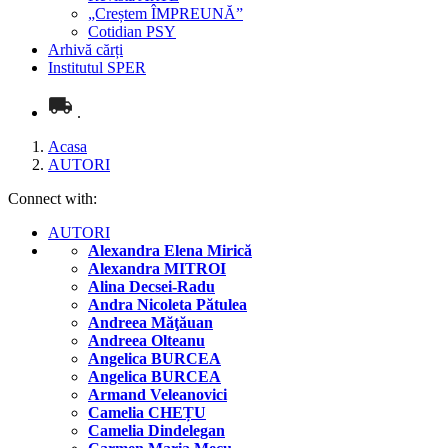
„Creștem ÎMPREUNĂ”
Cotidian PSY
Arhivă cărți
Institutul SPER
.
Acasa
AUTORI
Connect with:
AUTORI
Alexandra Elena Mirică
Alexandra MITROI
Alina Decsei-Radu
Andra Nicoleta Pătulea
Andreea Măţăuan
Andreea Olteanu
Angelica BURCEA
Angelica BURCEA
Armand Veleanovici
Camelia CHEȚU
Camelia Dindelegan