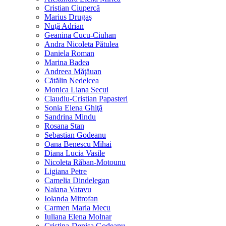
Cristian Ciupercă
Marius Drugaş
Nuţă Adrian
Geanina Cucu-Ciuhan
Andra Nicoleta Pătulea
Daniela Roman
Marina Badea
Andreea Măţăuan
Cătălin Nedelcea
Monica Liana Secui
Claudiu-Cristian Papasteri
Sonia Elena Ghiţă
Sandrina Mindu
Rosana Stan
Sebastian Godeanu
Oana Benescu Mihai
Diana Lucia Vasile
Nicoleta Răban-Motounu
Ligiana Petre
Camelia Dindelegan
Naiana Vatavu
Iolanda Mitrofan
Carmen Maria Mecu
Iuliana Elena Molnar
Cristina-Denisa Godeanu