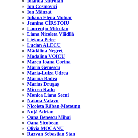
Iolanda Mitrofan
Ion Cosmovici
Ion Mânzat
Iuliana Elena Molnar
Jeanina CÎRSTOIU
Laurenţiu Mitrofan
Liana Nicoleta Vlădilă
Ligiana Petre
Lucian ALECU
Mădălina Negreţ
Madalina VOICU
Marcu Ioana Corina
Maria Gemescu
Maria-Luiza Udrea
Marina Badea
Marius Drugaş
Mircea Radu
Monica Liana Secui
Naiana Vatavu
Nicoleta Răban-Motounu
Nuţă Adrian
Oana Benescu Mihai
Oana Sicobean
Olivia MOCANU
Razvan Sebastian Stan