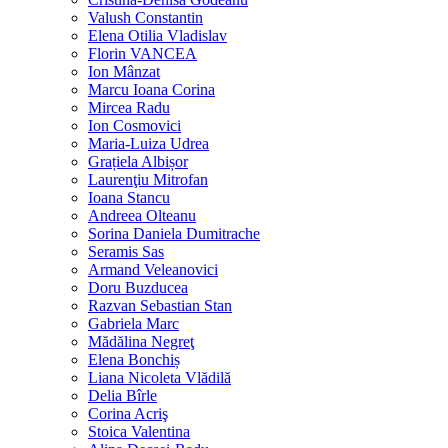
Valush Constantin
Elena Otilia Vladislav
Florin VANCEA
Ion Mânzat
Marcu Ioana Corina
Mircea Radu
Ion Cosmovici
Maria-Luiza Udrea
Grațiela Albișor
Laurenţiu Mitrofan
Ioana Stancu
Andreea Olteanu
Sorina Daniela Dumitrache
Seramis Sas
Armand Veleanovici
Doru Buzducea
Razvan Sebastian Stan
Gabriela Marc
Mădălina Negreţ
Elena Bonchiș
Liana Nicoleta Vlădilă
Delia Bîrle
Corina Acriş
Stoica Valentina