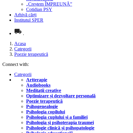
„Creștem ÎMPREUNĂ”
Cotidian PSY
Arhivă cărți
Institutul SPER
.
Acasa
Categorii
Poezie terapeutică
Connect with:
Categorii
Artterapie
Audiobooks
Meditații creative
Optimizare și dezvoltare personală
Poezie terapeutică
Psihogenealogie
Psihologia copilului
Psihologia cuplului și a familiei
Psihologia și psihoterapia traumei
Psihologie clinică și psihopatologie