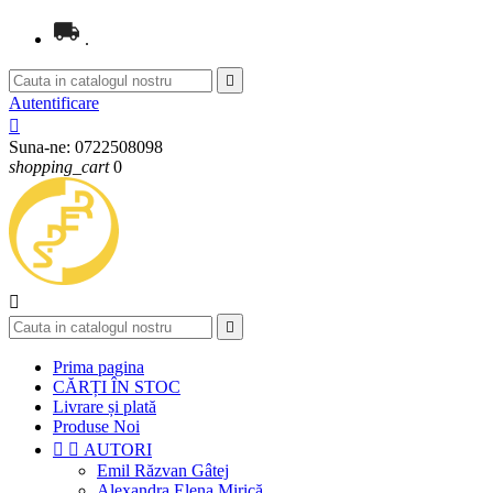
.

Autentificare

Suna-ne:
0722508098
shopping_cart
0


Prima pagina
CĂRȚI ÎN STOC
Livrare și plată
Produse Noi


AUTORI
Emil Răzvan Gâtej
Alexandra Elena Mirică