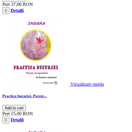
Pret
37,00 RON
Detalii

Vizualizare rapida
Practica bucuriei. Poezie...
Add to cart
Pret
15,00 RON
Detalii
