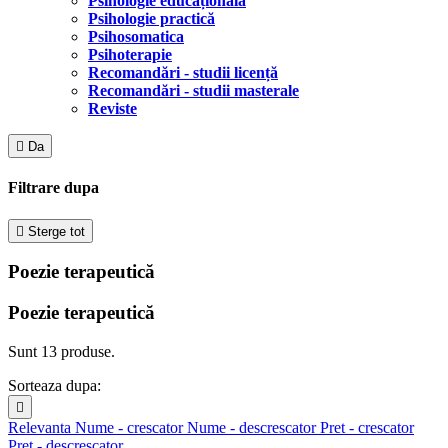
Psihologie educațională
Psihologie practică
Psihosomatica
Psihoterapie
Recomandări - studii licență
Recomandări - studii masterale
Reviste

Da
Filtrare dupa

Sterge tot
Poezie terapeutică
Poezie terapeutică
Sunt 13 produse.
Sorteaza dupa:

Relevanta
Nume - crescator
Nume - descrescator
Pret - crescator
Pret - descrescator