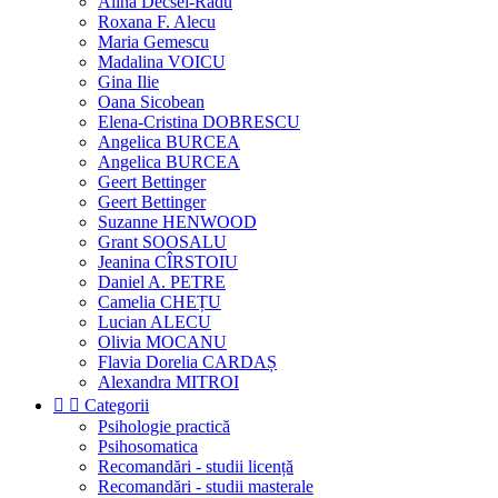
Alina Decsei-Radu
Roxana F. Alecu
Maria Gemescu
Madalina VOICU
Gina Ilie
Oana Sicobean
Elena-Cristina DOBRESCU
Angelica BURCEA
Angelica BURCEA
Geert Bettinger
Geert Bettinger
Suzanne HENWOOD
Grant SOOSALU
Jeanina CÎRSTOIU
Daniel A. PETRE
Camelia CHEȚU
Lucian ALECU
Olivia MOCANU
Flavia Dorelia CARDAȘ
Alexandra MITROI


Categorii
Psihologie practică
Psihosomatica
Recomandări - studii licență
Recomandări - studii masterale