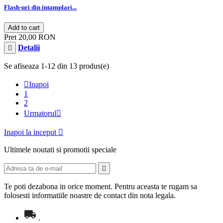
Flash-uri din intamplari...
Add to cart
Pret
20,00 RON
Detalii

Se afiseaza 1-12 din 13 produs(e)

Inapoi
1
2
Urmatorul

Inapoi la inceput

Ultimele noutati si promotii speciale

Te poti dezabona in orice moment. Pentru aceasta te rugam sa
folosesti informatiile noastre de contact din nota legala.
.