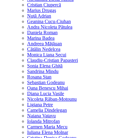
Cristian Ciupercă
Marius Drugaş
Nuţă Adrian
Geanina Cucu-Ciuhan
Andra Nicoleta Pătulea
Daniela Roman
Marina Badea
Andreea Măţăuan
Cătălin Nedelcea
Monica Liana Secui
Claudiu-Cristian Papasteri
Sonia Elena Ghiţă
Sandrina Mindu
Rosana Stan
Sebastian Godeanu
Oana Benescu Mihai
Diana Lucia Vasile
Nicoleta Răban-Motounu
Ligiana Petre
Camelia Dindelegan
Naiana Vatavu
Iolanda Mitrofan
Carmen Maria Mecu
Iuliana Elena Molnar
Cristina-Denisa Godeanu