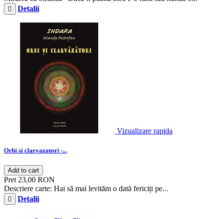
Detalii

Vizualizare rapida
Orbi si clarvazatori -...
Add to cart
Pret
23,00 RON
Descriere carte: Hai să mai levităm o dată fericiți pe...
Detalii
