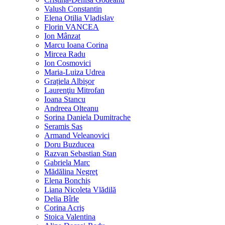
Valush Constantin
Elena Otilia Vladislav
Florin VANCEA
Ion Mânzat
Marcu Ioana Corina
Mircea Radu
Ion Cosmovici
Maria-Luiza Udrea
Grațiela Albișor
Laurenţiu Mitrofan
Ioana Stancu
Andreea Olteanu
Sorina Daniela Dumitrache
Seramis Sas
Armand Veleanovici
Doru Buzducea
Razvan Sebastian Stan
Gabriela Marc
Mădălina Negreţ
Elena Bonchiș
Liana Nicoleta Vlădilă
Delia Bîrle
Corina Acriş
Stoica Valentina