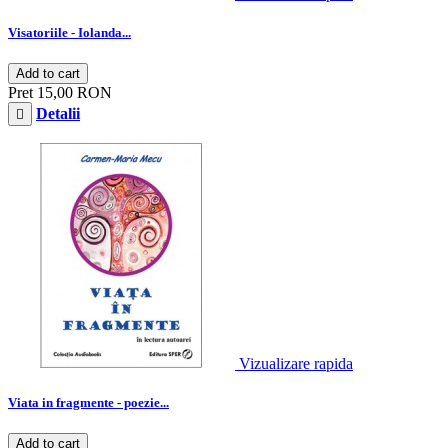
Visatoriile - Iolanda...
Add to cart
Pret
15,00 RON
Detalii

Vizualizare rapida
Viata in fragmente - poezie...
Add to cart