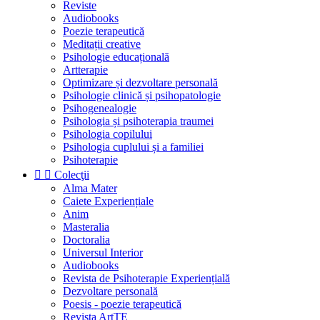
Reviste
Audiobooks
Poezie terapeutică
Meditații creative
Psihologie educațională
Artterapie
Optimizare și dezvoltare personală
Psihologie clinică și psihopatologie
Psihogenealogie
Psihologia și psihoterapia traumei
Psihologia copilului
Psihologia cuplului și a familiei
Psihoterapie


Colecţii
Alma Mater
Caiete Experiențiale
Anim
Masteralia
Doctoralia
Universul Interior
Audiobooks
Revista de Psihoterapie Experiențială
Dezvoltare personală
Poesis - poezie terapeutică
Revista ArtTE