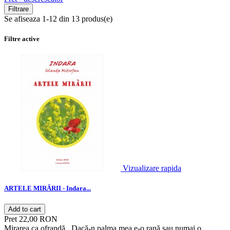
Filtrare
Se afiseaza 1-12 din 13 produs(e)
Filtre active
Vizualizare rapida
ARTELE MIRĂRII - Indara...
Add to cart
Pret
22,00 RON
Mirarea ca ofrandă Dacă-n palma mea e-o rană sau numai o...