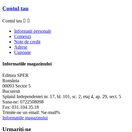
Contul tau
Contul tau


Informatii personale
Comenzi
Note de credit
Adrese
Cupoane
Informatiile magazinului
Editura SPER
România
00093 Sector 5
Bucuresti
Splaiul Independentei nr. 17, bl. 101, sc. 2, etaj 4, ap. 29, sect. 5
Suna-ne:
0722508098
Fax:
031.104.35.18
Trimite-ne un email:
%e-mail%
Informatiile magazinului
Urmariti-ne