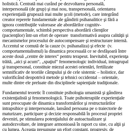
holistică. Centrată mai curând pe dezvoltarea personală,
interpersonală (de grup) şi mai nou, transpersonală, orientarea
experienţială grupează mai multe şcoli (metode), care integrând
creator reperele fundamentale ale gândirii psihanalitice şi fără a
ignora contribuţiile valoroase ale abordărilor cognitiv-
comportamentale, schimbă perspectiva abordării clienţilor
(pacienţilor) într-un efort de operare transformativă asupra calităţii şi
mecanismelor procesului de autocompensare şi restructurare internă.
Accentul se comută de la cauze (v. psihanaliza) şi efecte (v.
comportamentalismul) la dinamica procesuală ce se desfăşoară între
aceste două „centre de interes“ pentru terapeut. Inevitabil, experienţa
trăită, „aici şi acum“, „spaţiul“ fenomenologic individual, intragrupal
şi transpersonal, constituie miezul acestei orientări, fertilizate
semnificativ de teoriile câmpului şi de cele sistemic – holistice, dar
valorificând deopotrivă metode şi tehnici occidental – orientale,
multe dintre ele preluate din disciplinele sapienţiale tradiţionale.
Fundamentul teoretic îl constituie psihologia umanistă şi gândirea
existenţialistă şi fenomenologică. Toate psihoterapiile experienţiale
sunt preocupate de dinamica transformărilor şi restructurărilor
intrapsihice şi interpersonale, lansând persoana pe o traiectorie de
maturizare, participare şi decizie responsabilă în procesul propriei
deveniri, pe stimularea potenţialului de autoactualizare şi
autodezvoltare, de integrare armonioasă în raport cu sine, cu alţii şi
cu lumea. Aceasta presupune un efort constant, progresiv, de