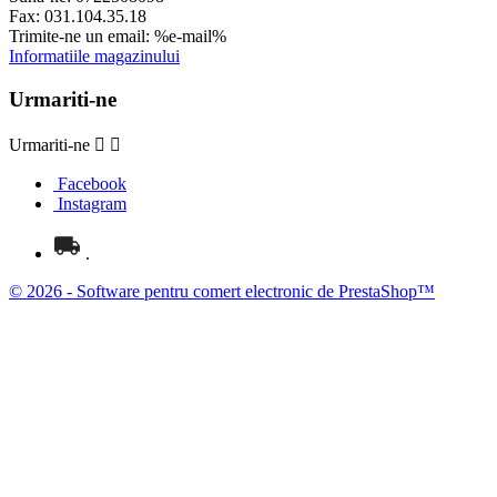
Fax:
031.104.35.18
Trimite-ne un email:
%e-mail%
Informatiile magazinului
Urmariti-ne
Urmariti-ne


Facebook
Instagram
.
© 2026 - Software pentru comert electronic de PrestaShop™