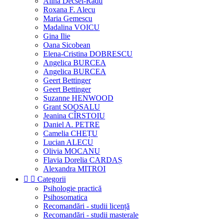
Alina Decsei-Radu
Roxana F. Alecu
Maria Gemescu
Madalina VOICU
Gina Ilie
Oana Sicobean
Elena-Cristina DOBRESCU
Angelica BURCEA
Angelica BURCEA
Geert Bettinger
Geert Bettinger
Suzanne HENWOOD
Grant SOOSALU
Jeanina CÎRSTOIU
Daniel A. PETRE
Camelia CHEȚU
Lucian ALECU
Olivia MOCANU
Flavia Dorelia CARDAȘ
Alexandra MITROI


Categorii
Psihologie practică
Psihosomatica
Recomandări - studii licență
Recomandări - studii masterale