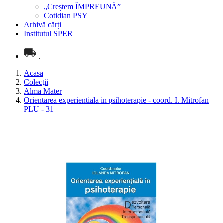
„Creștem ÎMPREUNĂ”
Cotidian PSY
Arhivă cărți
Institutul SPER
.
Acasa
Colecţii
Alma Mater
Orientarea experientiala in psihoterapie - coord. I. Mitrofan
PLU - 31