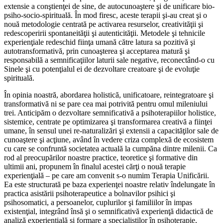
extensie a conştienţei de sine, de autocunoaştere şi de unificare bio-
psiho-socio-spirituală. În mod firesc, aceste terapii şi-au creat şi o
nouă metodologie centrată pe activarea resurselor, creativităţii şi
redescoperirii spontaneităţii şi autenticităţii. Metodele şi tehnicile
experienţiale redeschid fiinţa umană către latura sa pozitivă şi
autotransformativă, prin cunoaşterea şi acceptarea matură şi
responsabilă a semnificaţiilor laturii sale negative, reconectând-o cu
Sinele şi cu potenţialul ei de dezvoltare creatoare şi de evoluţie
spirituală.
În opinia noastră, abordarea holistică, unificatoare, reintegratoare şi
transformativă ni se pare cea mai potrivită pentru omul mileniului
trei. Anticipăm o dezvoltare semnificativă a psihoterapiilor holistice,
sistemice, centrate pe optimizarea şi transformarea creativă a fiinţei
umane, în sensul unei re-naturalizări şi extensii a capacităţilor sale de
cunoaştere şi acţiune, având în vedere criza complexă de ecosistem
cu care se confruntă societatea actuală la cumpăna dintre milenii. Ca
rod al preocupărilor noastre practice, teoretice şi formative din
ultimii ani, propunem în finalul acestei cărţi o nouă terapie
experienţială – pe care am convenit s-o numim Terapia Unificării.
Ea este structurată pe baza experienţei noastre relativ îndelungate în
practica asistării psihoterapeutice a bolnavilor psihici şi
psihosomatici, a persoanelor, cuplurilor şi familiilor în impas
existenţial, integrând însă şi o semnificativă experienţă didactică de
analiză experienţială şi formare a specialiştilor în psihoterapie,