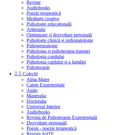
Reviste
Audiobooks
Poezie terapeutică
Meditații creative
Psihologie educațională
Artterapie
Optimizare și dezvoltare personală
Psihologie clinică și psihopatologie
Psihogenealogie
Psihologia și psihoterapia traumei
Psihologia copilului
Psihologia cuplului și a familiei
Psihoterapie


Colecţii
Alma Mater
Caiete Experiențiale
Anim
Masteralia
Doctoralia
Universul Interior
Audiobooks
Revista de Psihoterapie Experiențială
Dezvoltare personală
Poesis - poezie terapeutică
Revista ArtTE