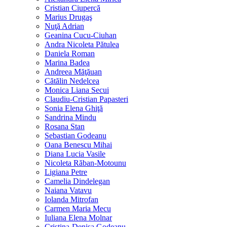
Cristian Ciupercă
Marius Drugaş
Nuţă Adrian
Geanina Cucu-Ciuhan
Andra Nicoleta Pătulea
Daniela Roman
Marina Badea
Andreea Măţăuan
Cătălin Nedelcea
Monica Liana Secui
Claudiu-Cristian Papasteri
Sonia Elena Ghiţă
Sandrina Mindu
Rosana Stan
Sebastian Godeanu
Oana Benescu Mihai
Diana Lucia Vasile
Nicoleta Răban-Motounu
Ligiana Petre
Camelia Dindelegan
Naiana Vatavu
Iolanda Mitrofan
Carmen Maria Mecu
Iuliana Elena Molnar
Cristina-Denisa Godeanu