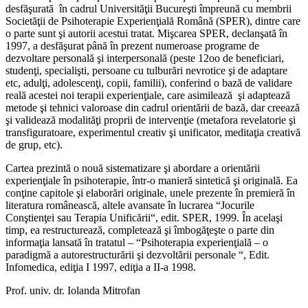
desfăşurată în cadrul Universităţii Bucureşti împreună cu membrii
Societăţii de Psihoterapie Experienţială Română (SPER), dintre care
o parte sunt şi autorii acestui tratat. Mişcarea SPER, declanşată în
1997, a desfăşurat până în prezent numeroase programe de
dezvoltare personală şi interpersonală (peste 12oo de beneficiari,
studenţi, specialişti, persoane cu tulburări nevrotice şi de adaptare
etc, adulţi, adolescenţi, copii, familii), conferind o bază de validare
reală acestei noi terapii experienţiale, care asimilează şi adaptează
metode şi tehnici valoroase din cadrul orientării de bază, dar creează
şi validează modalităţi proprii de intervenţie (metafora revelatorie şi
transfiguratoare, experimentul creativ şi unificator, meditaţia creativă
de grup, etc).
Cartea prezintă o nouă sistematizare şi abordare a orientării
experienţiale în psihoterapie, într-o manieră sintetică şi originală. Ea
conţine capitole şi elaborări originale, unele prezente în premieră în
literatura românească, altele avansate în lucrarea “Jocurile
Conştienţei sau Terapia Unificării“, edit. SPER, 1999. În acelaşi
timp, ea restructurează, completează şi îmbogăţeşte o parte din
informaţia lansată în tratatul – “Psihoterapia experienţială – o
paradigmă a autorestructurării şi dezvoltării personale “, Edit.
Infomedica, ediţia I 1997, ediţia a II-a 1998.
Prof. univ. dr. Iolanda Mitrofan