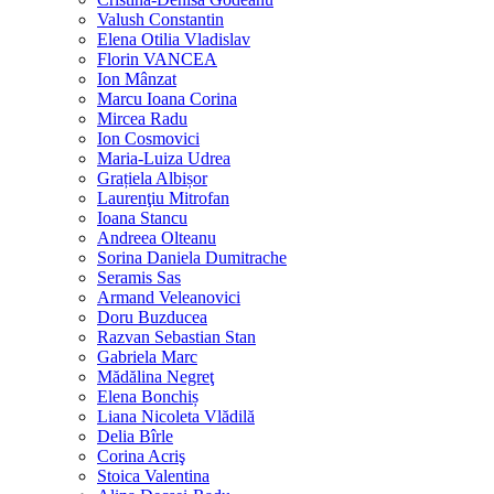
Valush Constantin
Elena Otilia Vladislav
Florin VANCEA
Ion Mânzat
Marcu Ioana Corina
Mircea Radu
Ion Cosmovici
Maria-Luiza Udrea
Grațiela Albișor
Laurenţiu Mitrofan
Ioana Stancu
Andreea Olteanu
Sorina Daniela Dumitrache
Seramis Sas
Armand Veleanovici
Doru Buzducea
Razvan Sebastian Stan
Gabriela Marc
Mădălina Negreţ
Elena Bonchiș
Liana Nicoleta Vlădilă
Delia Bîrle
Corina Acriş
Stoica Valentina