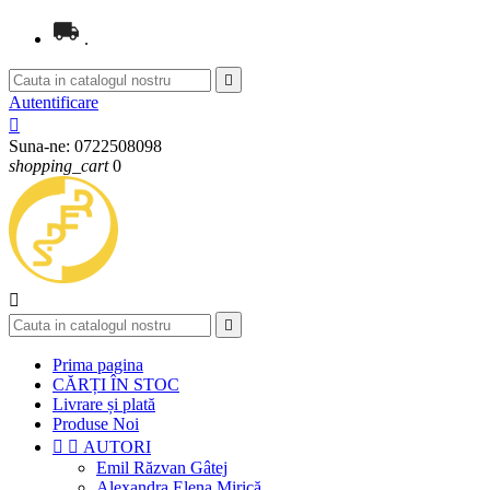
.

Autentificare

Suna-ne:
0722508098
shopping_cart
0


Prima pagina
CĂRȚI ÎN STOC
Livrare și plată
Produse Noi


AUTORI
Emil Răzvan Gâtej
Alexandra Elena Mirică