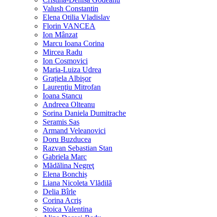
Valush Constantin
Elena Otilia Vladislav
Florin VANCEA
Ion Mânzat
Marcu Ioana Corina
Mircea Radu
Ion Cosmovici
Maria-Luiza Udrea
Grațiela Albișor
Laurenţiu Mitrofan
Ioana Stancu
Andreea Olteanu
Sorina Daniela Dumitrache
Seramis Sas
Armand Veleanovici
Doru Buzducea
Razvan Sebastian Stan
Gabriela Marc
Mădălina Negreţ
Elena Bonchiș
Liana Nicoleta Vlădilă
Delia Bîrle
Corina Acriş
Stoica Valentina