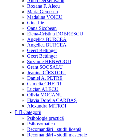
Alina Decsei-Radu
Roxana F. Alecu
Maria Gemescu
Madalina VOICU
Gina Ilie
Oana Sicobean
Elena-Cristina DOBRESCU
Angelica BURCEA
Angelica BURCEA
Geert Bettinger
Geert Bettinger
Suzanne HENWOOD
Grant SOOSALU
Jeanina CÎRSTOIU
Daniel A. PETRE
Camelia CHEȚU
Lucian ALECU
Olivia MOCANU
Flavia Dorelia CARDAȘ
Alexandra MITROI


Categorii
Psihologie practică
Psihosomatica
Recomandări - studii licență
Recomandări - studii masterale