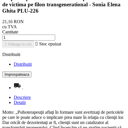
de victima pe filon transgenerational - Sonia Elena
Ghita PLU-226
21,16 RON
cu TVA
Cantitate

Stoc epuizat

Adauga in cos
Distribuiti
Distribuiti
.
Descriere
Detalii
Motto: „Psihoterapeuţii aflaţi în formare sunt avertizaţi de pericolele
pe care le poate aduce o implicare prea mare în relaţia cu clienţii lor.
Dar oricât de dezorientaţi ar fi, clienţii sunt un catalizator al
transformării terapeutului. Când încercăm să ne ajutăm pacienţii să