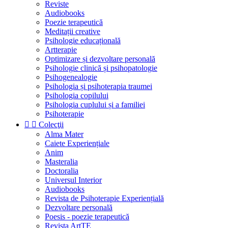
Reviste
Audiobooks
Poezie terapeutică
Meditații creative
Psihologie educațională
Artterapie
Optimizare și dezvoltare personală
Psihologie clinică și psihopatologie
Psihogenealogie
Psihologia și psihoterapia traumei
Psihologia copilului
Psihologia cuplului și a familiei
Psihoterapie


Colecţii
Alma Mater
Caiete Experiențiale
Anim
Masteralia
Doctoralia
Universul Interior
Audiobooks
Revista de Psihoterapie Experiențială
Dezvoltare personală
Poesis - poezie terapeutică
Revista ArtTE