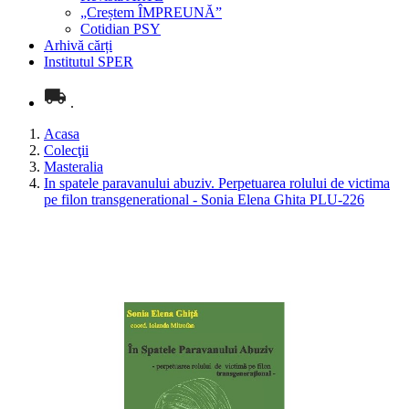
„Creștem ÎMPREUNĂ”
Cotidian PSY
Arhivă cărți
Institutul SPER
.
Acasa
Colecţii
Masteralia
In spatele paravanului abuziv. Perpetuarea rolului de victima
pe filon transgenerational - Sonia Elena Ghita PLU-226