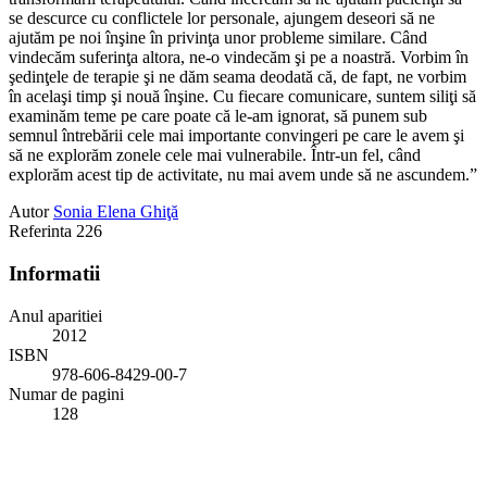
se descurce cu conflictele lor personale, ajungem deseori să ne
ajutăm pe noi înşine în privinţa unor probleme similare. Când
vindecăm suferinţa altora, ne-o vindecăm şi pe a noastră. Vorbim în
şedinţele de terapie şi ne dăm seama deodată că, de fapt, ne vorbim
în acelaşi timp şi nouă înşine. Cu fiecare comunicare, suntem siliţi să
examinăm teme pe care poate că le-am ignorat, să punem sub
semnul întrebării cele mai importante convingeri pe care le avem şi
să ne explorăm zonele cele mai vulnerabile. Într-un fel, când
explorăm acest tip de activitate, nu mai avem unde să ne ascundem.”
Autor
Sonia Elena Ghiţă
Referinta
226
Informatii
Anul aparitiei
2012
ISBN
978-606-8429-00-7
Numar de pagini
128