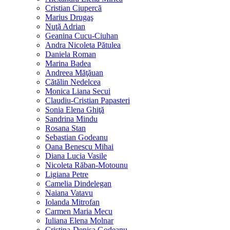
Cristian Ciupercă
Marius Drugaş
Nuţă Adrian
Geanina Cucu-Ciuhan
Andra Nicoleta Pătulea
Daniela Roman
Marina Badea
Andreea Măţăuan
Cătălin Nedelcea
Monica Liana Secui
Claudiu-Cristian Papasteri
Sonia Elena Ghiţă
Sandrina Mindu
Rosana Stan
Sebastian Godeanu
Oana Benescu Mihai
Diana Lucia Vasile
Nicoleta Răban-Motounu
Ligiana Petre
Camelia Dindelegan
Naiana Vatavu
Iolanda Mitrofan
Carmen Maria Mecu
Iuliana Elena Molnar
Cristina-Denisa Godeanu