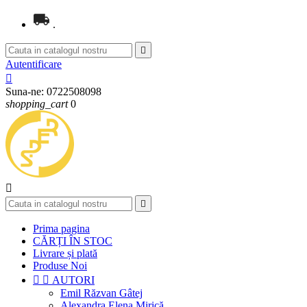
.

Autentificare

Suna-ne:
0722508098
shopping_cart
0


Prima pagina
CĂRȚI ÎN STOC
Livrare și plată
Produse Noi


AUTORI
Emil Răzvan Gâtej
Alexandra Elena Mirică